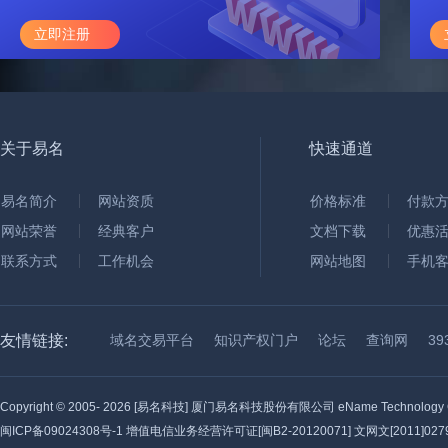
立即注册
关于易名
快速通道
易名简介
网站资质
价格标准
付款
网站荣誉
经典客户
文档下载
优惠
联系方式
工作机会
网站地图
手机
友情链接:
域名交易平台
知识产权门户
论坛
查询网
3
Copyright © 2005-
2026 [易名科技] 厦门易名科技股份有限公司 eName Technology C
闽ICP备09024308号-1
增值电信业务经营许可证[闽B2-20120071] 文网文[2011]0279